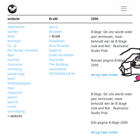
website
BraM
2006
advertentie
bas-q
banner
Bloosem
B-Stage
. De site wordt ieder
boek
> BraM
jaar vernieuwt, maar
brochure
BuboBubo
behoudt wel de B-Stage
cd - lp
Buro Broeder
look and feel . Realisatie:
film &amp; animatie
Daglicht
Studio Puik.
flyer
Emiel Versteden
huisstijl
Popronde
Nieuws pagina
B-Stage
illustratie
The Building
2006
.
inrichting
Vaasotheek
jaarverslag
ZEEFVERHUUR.NL
terug naar index
kaart
landingspagina
logo
magazine
B-Stage
. De site wordt ieder
poster
jaar vernieuwt, maar
special
behoudt wel de B-Stage
t-shirt
look and feel . Realisatie:
uitnodiging
Studio Puik.
> website
Info pagina
B-Stage 2006
.
terug naar index